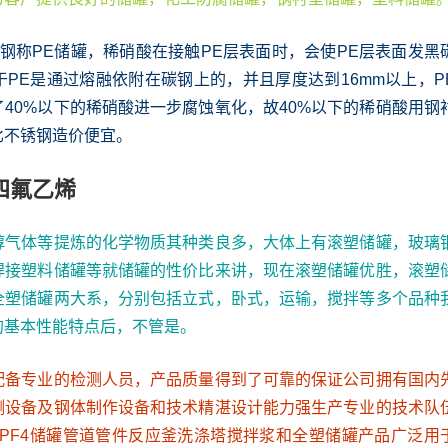
用钢称PE储罐，稀硝酸在接触PE层表面时，会使PE层表面发黑
PE是通过熔融依附在碳钢上的，并且厚度达到16mm以上，P
40%以下的稀硝酸进一步腐蚀氧化，故40%以下的稀硝酸用钢
比不锈钢造价便宜。
四氟乙烯
醇气体等提炼的化学物质其种类良多，大体上有滚塑储罐，玻璃
焊接塑料储罐等就储罐的性价比来讲，现在滚塑储罐优胜，滚塑
全塑储罐两大系，分别包括立式，卧式，运输，搅拌等多个品种
的基本性能特点后，不管是。
配备专业的检测人员，产品质量得到了可靠的保证公司拥有国内
测设备及钢体制作设备和技术精湛设计能力强生产专业的技术队
PPF4储罐管道管件反应釜洗涤塔搅拌浆和全塑储罐产品广泛用