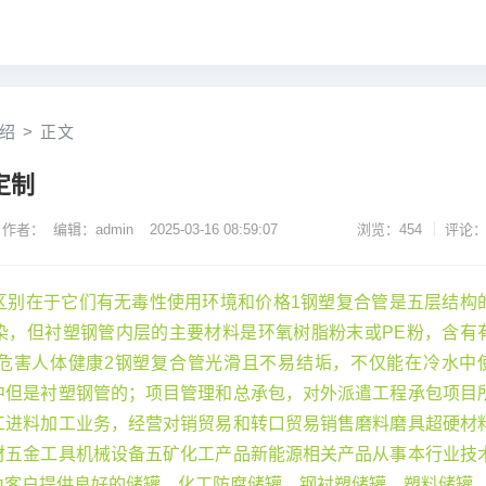
绍
>
正文
定制
作者： 编辑：admin
2025-03-16 08:59:07
浏览：454
评论：
区别在于它们有无毒性使用环境和价格1钢塑复合管是五层结构
染，但衬塑钢管内层的主要材料是环氧树脂粉末或PE粉，含有
危害人体健康2钢塑复合管光滑且不易结垢，不仅能在冷水中
中但是衬塑钢管的；项目管理和总承包，对外派遣工程承包项目
工进料加工业务，经营对销贸易和转口贸易销售磨料磨具超硬材
材五金工具机械设备五矿化工产品新能源相关产品从事本行业技
为客户提供良好的储罐，化工防腐储罐，钢衬塑储罐，塑料储罐