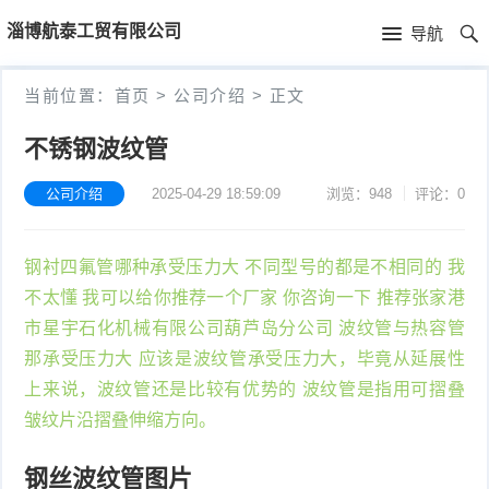
首
淄博航泰工贸有限公司
导航
页
首
当前位置：
首页
>
公司介绍
>
正文
页
公
不锈钢波纹管
司
公司介绍
2025-04-29 18:59:09
浏览：948
评论：0
介
钢衬四氟管哪种承受压力大 不同型号的都是不相同的 我
绍
不太懂 我可以给你推荐一个厂家 你咨询一下 推荐张家港
市星宇石化机械有限公司葫芦岛分公司 波纹管与热容管
那承受压力大 应该是波纹管承受压力大，毕竟从延展性
上来说，波纹管还是比较有优势的 波纹管是指用可摺叠
皱纹片沿摺叠伸缩方向。
钢丝波纹管图片