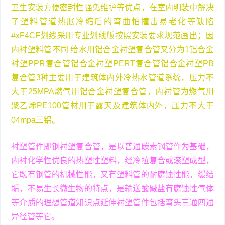
卫生安装方便密封性强免维护等优点，在室内明装中解决
了塑料管道热胀冷缩后的弯曲怕撞击易老化等缺陷
#xF4CF划线采用专业划线版按照安装要求规范画出；因
内衬塑料管不同 给水用铝合金衬塑复合管又分为1铝合金
衬塑PPR复合管铝合金衬塑PERT复合管铝合金衬塑PB
复合管3种主要用于建筑体内外冷热水管道系统，压力不
大于25MPA燃气用铝合金衬塑复合管，内衬管为燃气用
聚乙烯PE100管材用于露天及建筑体内外，压力不大于
04mpa三铝。
衬塑管件即钢衬塑复合管，是以普通碳素钢管作为基础，
内衬化学性优良的热塑性塑料，经冷拉复合或滚塑成型，
它既有钢管的机械性能，又有塑料管的耐腐蚀性能，缓结
垢，不易生长微生物的特点，是输送酸碱盐有腐蚀性气体
等介质的理想管道知识点延伸衬塑管件包括弯头三通四通
异径管等它。