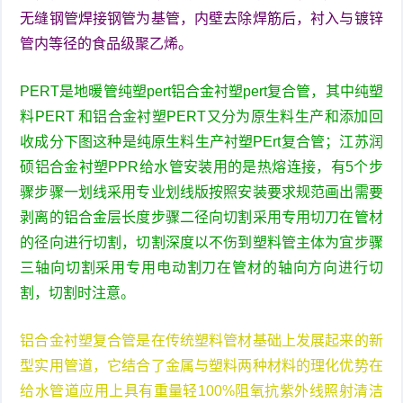
无缝钢管焊接钢管为基管，内壁去除焊筋后，衬入与镀锌
管内等径的食品级聚乙烯。
PERT是地暖管纯塑pert铝合金衬塑pert复合管，其中纯塑
料PERT 和铝合金衬塑PERT又分为原生料生产和添加回
收成分下图这种是纯原生料生产衬塑PErt复合管；江苏润
硕铝合金衬塑PPR给水管安装用的是热熔连接，有5个步
骤步骤一划线采用专业划线版按照安装要求规范画出需要
剥离的铝合金层长度步骤二径向切割采用专用切刀在管材
的径向进行切割，切割深度以不伤到塑料管主体为宜步骤
三轴向切割采用专用电动割刀在管材的轴向方向进行切
割，切割时注意。
铝合金衬塑复合管是在传统塑料管材基础上发展起来的新
型实用管道，它结合了金属与塑料两种材料的理化优势在
给水管道应用上具有重量轻100%阻氧抗紫外线照射清洁