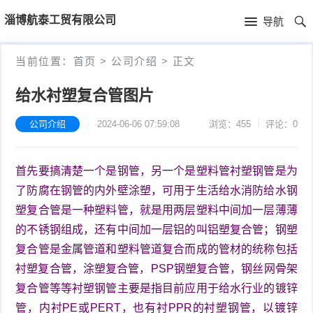
首
淄博航泰工贸有限公司
导航
页
首
当前位置：
首页
>
公司介绍
>
正文
页
公
给水衬塑复合管图片
司
公司介绍
2024-06-06 07:59:08
浏览：455
评论：0
介
首先要搞清楚一个是钢管，另一个是塑料管衬塑钢管是为
绍
了防腐在钢管的内外壁涂塑，可用于生活给水消防给水钢
塑复合管是一种塑料管，就是用两层塑料中间加一层薄薄
的不锈钢组成，还有中间加一层铝的叫铝塑复合管；钢塑
复合管是金属管道和塑料管道复合而成的管材的统称包括
衬塑复合管，涂塑复合管，PSP钢塑复合管，钢丝网骨架
复合管等等衬塑钢管主要是指目前应用于给水行业的镀锌
管，内衬PE或PERT，也有衬PPR的衬塑钢管，以镀锌