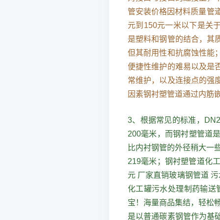
管安装价格因材料质量管
元到150元一米以下是关
是塑料和钢管的结合，其
但其耐用性和抗腐蚀性能
便捷性维护的难易以及是
常维护，以及连接点的强
因素钢衬塑管道通过内筋
3、根据常见的标准，DN2
200毫米，而钢衬塑管
比内衬钢管的外径稍大一些
219毫米；钢衬塑管道化工
元 厂家直销玻璃钢管道 污水
化工罐污水处理制药输送管道
宝！海量商品集结，轻松畅
是以普通碳素钢管作为基