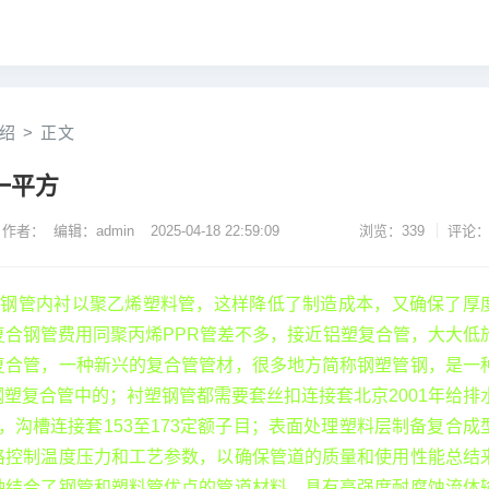
绍
>
正文
一平方
作者： 编辑：admin
2025-04-18 22:59:09
浏览：339
评论：
层钢管内衬以聚乙烯塑料管，这样降低了制造成本，又确保了厚
复合钢管费用同聚丙烯PPR管差不多，接近铝塑复合管，大大低
复合管，一种新兴的复合管管材，很多地方简称钢塑管钢，是一
塑复合管中的；衬塑钢管都需要套丝扣连接套北京2001年给排
子目，沟槽连接套153至173定额子目；表面处理塑料层制备复合成
格控制温度压力和工艺参数，以确保管道的质量和使用性能总结
种结合了钢管和塑料管优点的管道材料，具有高强度耐腐蚀流体