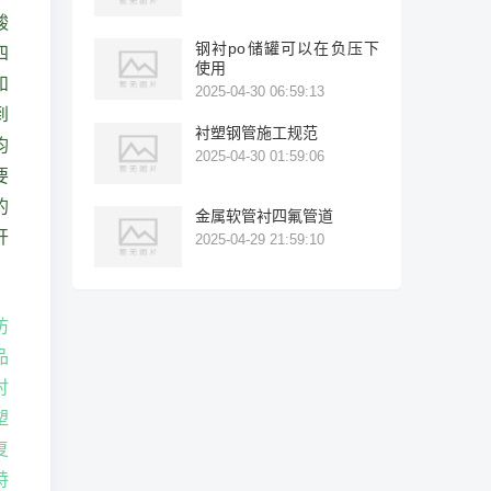
酸
钢衬po储罐可以在负压下
四
使用
和
2025-04-30 06:59:13
到
衬塑钢管施工规范
均
2025-04-30 01:59:06
要
的
金属软管衬四氟管道
开
2025-04-29 21:59:10
防
品
衬
塑
复
特