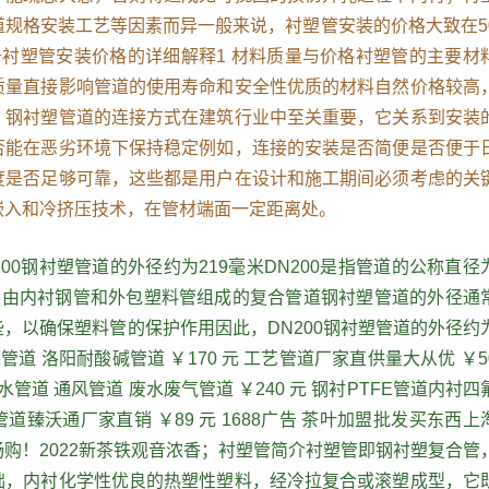
道规格安装工艺等因素而异一般来说，衬塑管安装的价格大致在5
于衬塑管安装价格的详细解释1 材料质量与价格衬塑管的主要材
质量直接影响管道的使用寿命和安全性优质的材料自然价格较高
；钢衬塑管道的连接方式在建筑行业中至关重要，它关系到安装
否能在恶劣环境下保持稳定例如，连接的安装是否简便是否便于
度是否足够可靠，这些都是用户在设计和施工期间必须考虑的关
嵌入和冷挤压技术，在管材端面一定距离处。
00钢衬塑管道的外径约为219毫米DN200是指管道的公称直径
道是由内衬钢管和外包塑料管组成的复合管道钢衬塑管道的外径通
，以确保塑料管的保护作用因此，DN200钢衬塑管道的外径约
管道 洛阳耐酸碱管道 ￥170 元 工艺管道厂家直供量大从优 ￥5
管道 通风管道 废水废气管道 ￥240 元 钢衬PTFE管道内衬四
臻沃通厂家直销 ￥89 元 1688广告 茶叶加盟批发买东西上
购！2022新茶铁观音浓香；衬塑管简介衬塑管即钢衬塑复合管
础，内衬化学性优良的热塑性塑料，经冷拉复合或滚塑成型，它