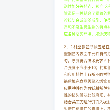
送性能好等特点，被广泛
管道是一种结合了钢管的
冷拉复合或滚塑成型，使
净和不滋生微生物的特点
应各种恶劣环境，如沙漠
2、2 衬塑钢管形状应是
塑钢管内表面不允许有气泡
匀，厚度符合技术要求 6
合强度不应小于10；衬
和应用特性上有所不同衬
筋后填充食品级聚乙烯管
应用特性作为传统镀锌管
性的钻头解决比较麻烦，
结合美工刀进行开孔2为
对接口与接口的连接上，