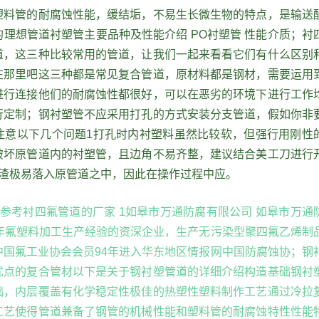
塑料管的耐腐蚀性能，缓结垢，不易生长微生物的特点，是输送
理想管道衬塑管主要品种及性能介绍 PO衬塑管 性能介质；衬
道，这三种比较常用的管道，让我们一起来看看它们有什么区别
在那里吧这三种都是常见复合管道，原材料都是钢材，需要运用
进行连接他们的耐腐蚀性都很好，可以在恶劣的环境下进行工作
行定制；钢衬塑管不应采用打孔的方式安装分支管道，假如你非
注意以下几个问题1打孔时内衬塑料虽然比较软，但强行用刚性
破坏原管道内的衬塑管，且边角不易齐整，建议结合美工刀进行
残渣极易落入原管道之中，因此在操作过程中应。
参考衬四氟管道的厂家 1如皋市万通防腐有限公司 如皋市万通
5年氟塑料加工生产经验的资深企业，生产无污染型聚四氟乙烯制
中国氟工业协会会员94年进入华东地区情报网中国防腐蚀协；钢
优点的复合管材以下是关于钢衬塑管道的详细介绍构造基础钢衬
础，内层覆盖有化学稳定性极佳的热塑性塑料制作工艺通过冷拉
工艺使得管道兼备了钢管的机械性能和塑料管的耐腐蚀特性性能