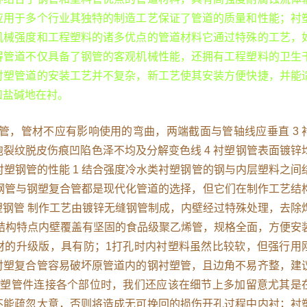
应用于多个行业其独特的制造工艺保证了管道的质量和性能；衬
机械强度和工程塑料的诸多优点的管道材料它通过特殊的工艺，
得管道不仅具备了钢管的客观机械性能，还拥有工程塑料的卫生
衬塑管道的安装工艺并不复杂，新工艺使其安装方便快捷，并能
和盐碱地在衬。
直管，管材不应有影响使用的弯曲，两端截面与管轴线应垂直 3 
裂纹脱皮伤痕凹陷色泽不均及分解变色线 4 衬塑钢管表面镀锌
 衬塑钢管的性能 1 结合强度冷水类衬塑钢管的钢与内层塑料之间
塑钢管与钢塑复合管都是现代化管道的选择，但它们在制作工艺结
塑钢管 制作工艺由镀锌无缝钢管制成，内壁经过特殊处理，去除
 结构特点内壁覆盖有坚固的食品级聚乙烯管，规格全面，方便安
材的升级版，具有防；1打孔时内衬塑料虽然比较软，但强行用
衬塑复合管容易破坏原管道内的钢衬塑管，且边角不易齐整，建
涂塑管件连接各个部位时，我们还应该在细节上多加留意尤其是
不能疏忽大意，否则将造成无可挽回的损伤开孔过程中内衬；衬